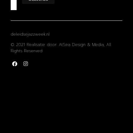
deleidsejazzweek.nl
© 2021 Realisatie door: AtSea Design & Media, All
Rights Reserved