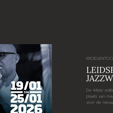
KROEGENTOC
LEIDS
JAZZ
De 44ste edit
plaats van maa
voor de nieuw