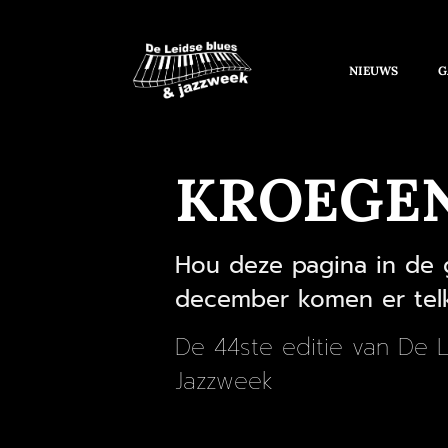
NIEUWS
G
KROEGE
Hou deze pagina in de 
december komen er telk
De 44ste editie van De 
Jazzweek