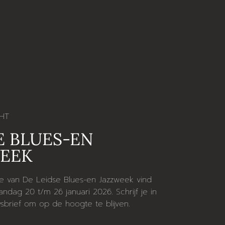
HT
E BLUES-EN
WEEK
ie van De Leidse Blues-en Jazzweek vind
ndag 20 t/m 26 januari 2026. Schrijf je in
sbrief om op de hoogte te blijven.