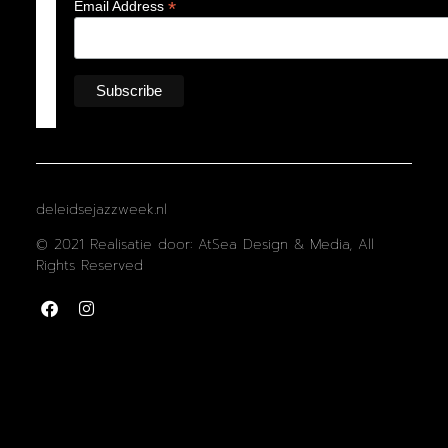
*
Email Address
deleidsejazzweek.nl
© 2021 Realisatie door: AtSea Design & Media, All
Rights Reserved