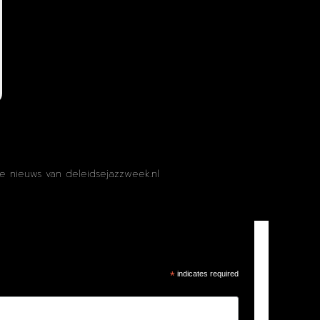
te nieuws van deleidsejazzweek.nl
*
indicates required