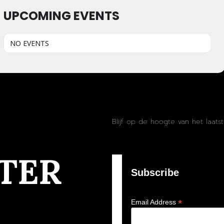
UPCOMING EVENTS
NO EVENTS
Blijf op de hoogte van het laats
TER
Subscribe
*
Email Address