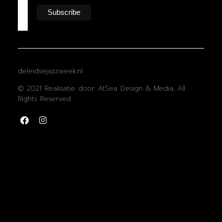
deleidsejazzweek.nl
© 2021 Realisatie door: AtSea Design & Media, All
Rights Reserved