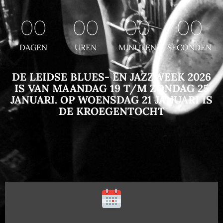
00
00
00
00
DAGEN
UREN
MINUTEN
SECONDEN
DE LEIDSE BLUES- EN JAZZWEEK 2026
IS VAN MAANDAG 19 T/M ZONDAG 25
JANUARI. OP WOENSDAG 21 JANUARI IS
DE KROEGENTOCHT