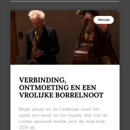
Nieuws
VERBINDING,
ONTMOETING EN EEN
VROLIJKE BORRELNOOT
Begin januari en de Leidenaar weet: het
wordt een week vol live muziek. Wat ooit de
Leidse Jazzweek heette, kent de stad sinds
2014 als