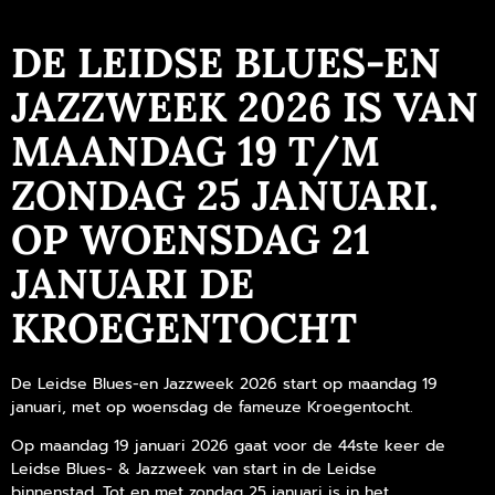
DE LEIDSE BLUES-EN
JAZZWEEK 2026 IS VAN
MAANDAG 19 T/M
ZONDAG 25 JANUARI.
OP WOENSDAG 21
JANUARI DE
KROEGENTOCHT
De Leidse Blues-en Jazzweek 2026 start op maandag 19
januari, met op woensdag de fameuze Kroegentocht.
Op maandag 19 januari 2026 gaat voor de 44ste keer de
Leidse Blues- & Jazzweek van start in de Leidse
binnenstad. Tot en met zondag 25 januari is in het