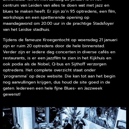
centrum van Leiden van alles te doen wat met jazz en
blues te maken heeft. Er zijn zo’n 95 optredens, een film,
workshops en een spetterende opening op
maandag
avond
om
20.00 uur
in de prachtige Stadsfoyer
van het Leidse stadhuis.
Tijdens de
fameuze
Kroegentocht op woensdag 21 januari
zijn er ruim 20 optredens door de hele binnenstad.
Verder zijn er iedere dag concerten in diverse cafés en
restaurants, is er een jazzfilm te zien in het Kijkhuis en
ook podia als de Nobel, Q-bus en Sijthoff verzorgen
optredens. Het complete overzicht staat onder
‘programma’ op
deze
website. Die kan tot aan het begin
nog aanvullingen krijgen
,
dus houd de site goed in de
gaten. Iedereen een hele fijne Blues- en Jazzweek
gewenst!