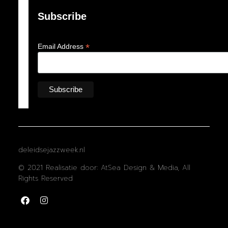
Subscribe
*
Email Address
deleidsejazzweek.nl
© 2021 Realisatie door: AtSea Design & Media, All
Rights Reserved