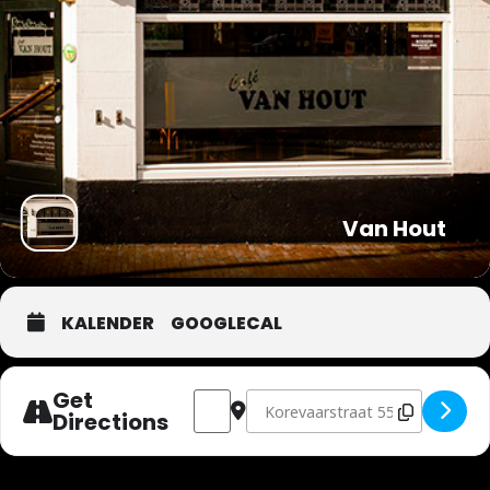
Van Hout
KALENDER
GOOGLECAL
Get
Address - De Deik [xTJ8qMYmA]
Destination Address - De Deik [u
Directions