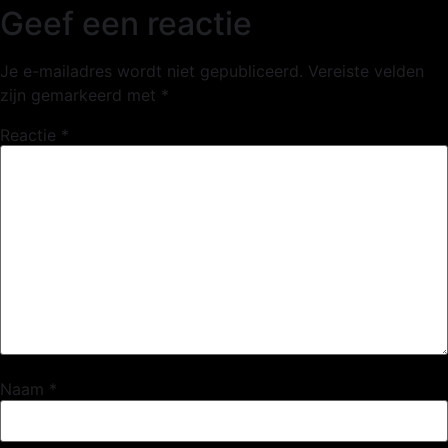
Geef een reactie
Je e-mailadres wordt niet gepubliceerd.
Vereiste velden
zijn gemarkeerd met
*
Reactie
*
Naam
*