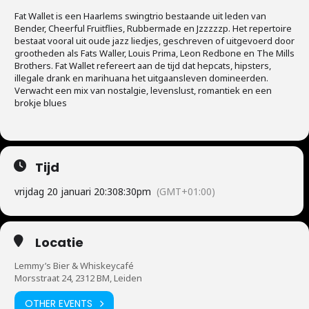
Fat Wallet is een Haarlems swingtrio bestaande uit leden van
Bender, Cheerful Fruitflies, Rubbermade en Jzzzzzp. Het repertoire
bestaat vooral uit oude jazz liedjes, geschreven of uitgevoerd door
grootheden als Fats Waller, Louis Prima, Leon Redbone en The Mills
Brothers. Fat Wallet refereert aan de tijd dat hepcats, hipsters,
illegale drank en marihuana het uitgaansleven domineerden.
Verwacht een mix van nostalgie, levenslust, romantiek en een
brokje blues
Tijd
vrijdag 20 januari 20:30
8:30pm
(GMT+01:00)
Locatie
Lemmy’s Bier & Whiskeycafé
Morsstraat 24, 2312 BM, Leiden
OTHER EVENTS