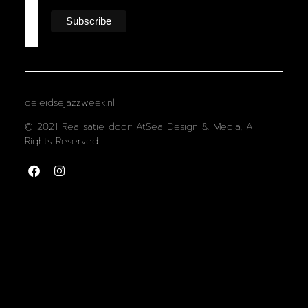
deleidsejazzweek.nl
© 2021 Realisatie door: AtSea Design & Media, All
Rights Reserved