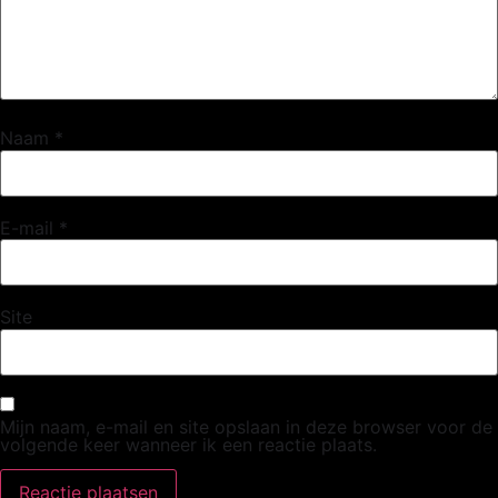
Naam
*
E-mail
*
Site
Mijn naam, e-mail en site opslaan in deze browser voor de
volgende keer wanneer ik een reactie plaats.