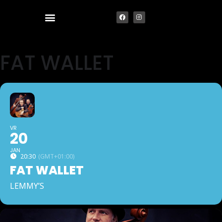
FAT WALLET
VR
20
JAN
20:30
(GMT+01:00)
FAT WALLET
LEMMY’S