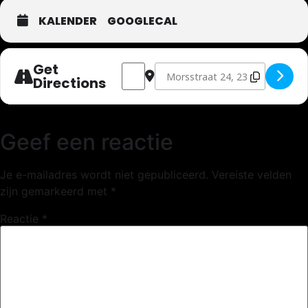
KALENDER
GOOGLECAL
Get
Address - Fat Wallet [Y5po79aAM]
Destination Address - Fat Wallet
Directions
Geef een reactie
Je e-mailadres wordt niet gepubliceerd.
Vereiste velden
zijn gemarkeerd met
*
Reactie
*