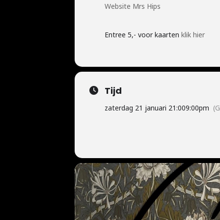
Website Mrs Hips
Entree 5,- voor kaarten
klik hier
Tijd
zaterdag 21 januari 21:00
9:00pm
(