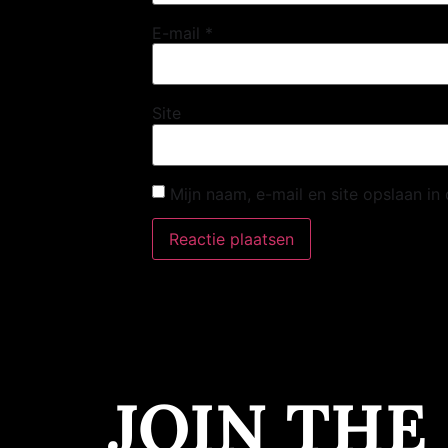
E-mail
*
Site
Mijn naam, e-mail en site opslaan in
JOIN THE