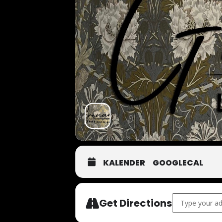
KALENDER
GOOGLECAL
Address - Leids
Get Directions