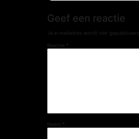
Geef een reactie
Je e-mailadres wordt niet gepubliceerd
Reactie
*
Naam
*