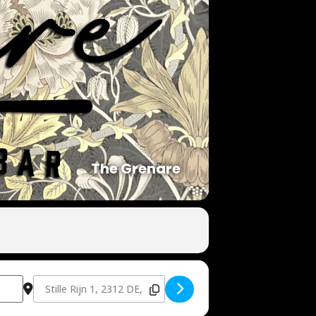
The Grenare
Destination Address - Leidse geluiden, Mrs Hips [0DgdVZBUx]