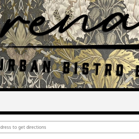
e geluiden, Mrs Hips [dcZiNv207]