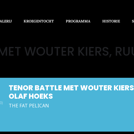
ALERIJ
KROEGENTOCHT
PROGRAMMA
HISTORIE
MET WOUTER KIERS, RU
TENOR BATTLE MET WOUTER KIERS,
OLAF HOEKS
0)
THE FAT PELICAN