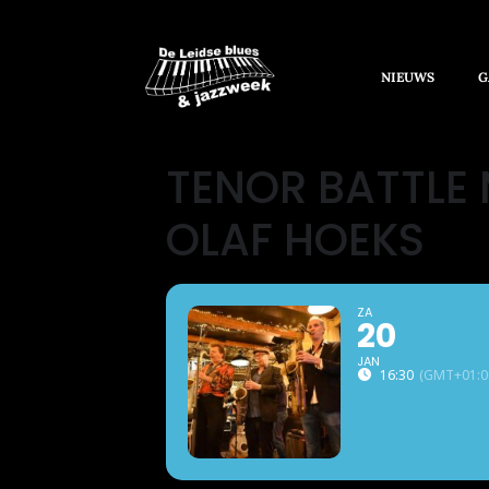
NIEUWS
G
TENOR BATTLE 
OLAF HOEKS
ZA
20
JAN
16:30
(GMT+01:0