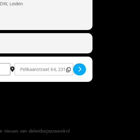
 DW, Leiden
]
Destination Address - Tenor battle met Wouter Kiers, Ruud de
te nieuws van deleidsejazzweek.nl