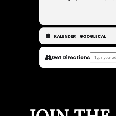
KALENDER
GOOGLECAL
Address - Teno
Get Directions
JOIN THE