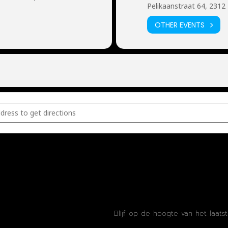
Pelikaanstraat 64, 2312
OTHER EVENTS
r battle met Wouter Kiers, Ruud de Vries en Olaf Hoeks [0w6KnOdGX
Blijf op de hoogte van het laats