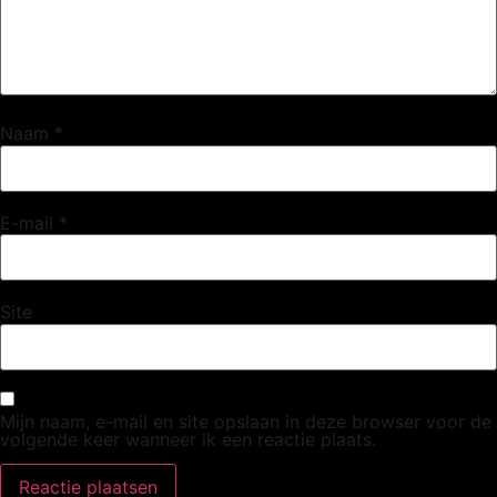
Naam
*
E-mail
*
Site
Mijn naam, e-mail en site opslaan in deze browser voor de
volgende keer wanneer ik een reactie plaats.