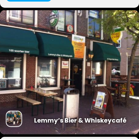
Michael Seraus (genomineerd voor meest sexy man 2015) en
contrabassist/zanger Ronald de Jong (genomineerd voor beste
blues-bassist van Nederland en meest sexy man van 1985 , o.a. Big
JayMcNeely, Arthur Ebeling, Shane Mac Gowan) gevraagd de
gelederen te komen versterken.
The Busquitos spelen een zeer gevarieerd repertoire. Van de
‘Roaring Twenties’ tot gistermiddag. Hot Club, Jazz, Country, Pop,
Klassiek, Rock & Roll, alles komt voorbij.
Liedjes van Disney, Django Reinhardt, The Mills Brothers, Louis
Prima, Sonny Rollins, en Irving Berlin, om er zomaar een paar te
noemen. Ook leuke herkenbare tunes als die van Benny Hill, The
Nanny etc. etc. passeren de revue, evenals heerlijk in het gehoor
liggende eigen composities met dolkomische teksten.
Lemmy’s Bier & Whiskeycafé