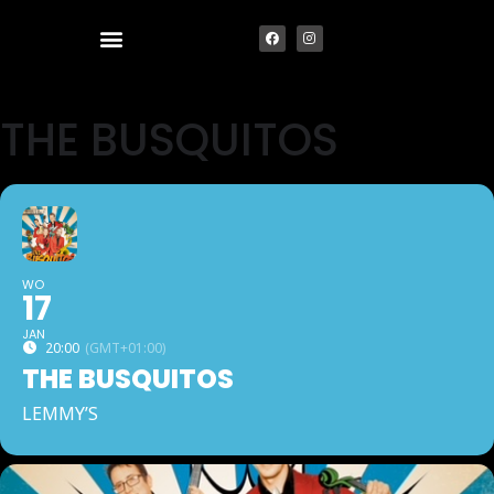
THE BUSQUITOS
WO
17
JAN
20:00
(GMT+01:00)
THE BUSQUITOS
LEMMY’S