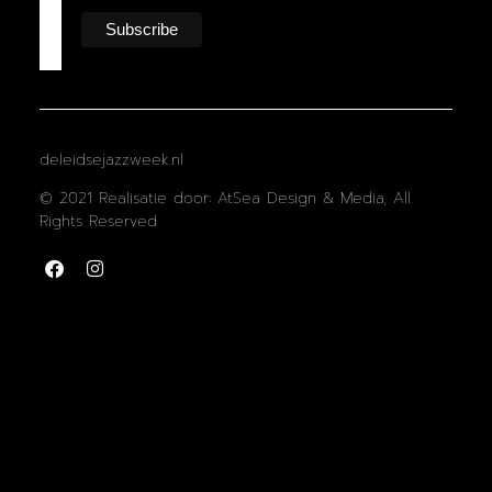
deleidsejazzweek.nl
© 2021 Realisatie door: AtSea Design & Media, All
Rights Reserved