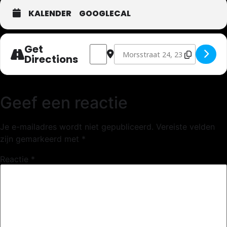
KALENDER
GOOGLECAL
Get
Address - The Busquitos [0YWyzcHMz]
Destination Address - The Busqui
Directions
Geef een reactie
Je e-mailadres wordt niet gepubliceerd.
Vereiste velden
zijn gemarkeerd met
*
Reactie
*