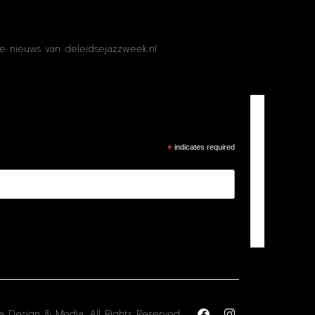
te nieuws van deleidsejazzweek.nl
*
indicates required
a Design & Media, All Rights Reserved