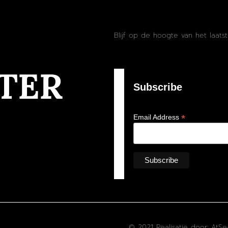
Blijf op de hoogte van het laats
TER
Subscribe
*
Email Address
© 2021 Realisatie door: AtSe