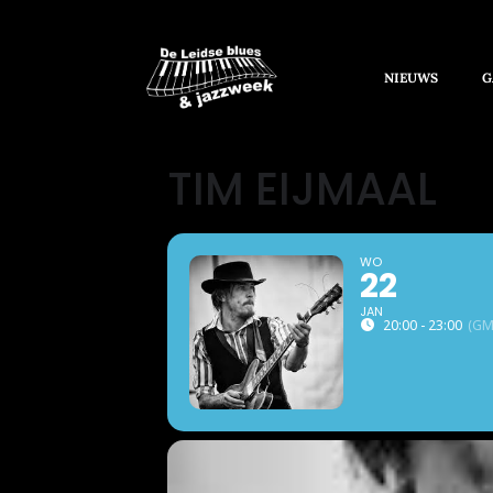
NIEUWS
G
TIM EIJMAAL
WO
22
JAN
20:00 - 23:00
(GM