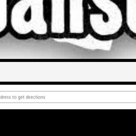
Eijmaal [Bmx8dHZL3]