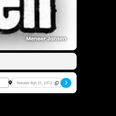
Meneer Jansen
Destination Address - Tim Eijmaal [t5YkPshgW]