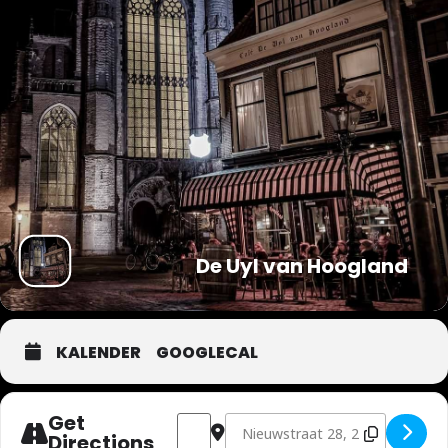
De Uyl van Hoogland
KALENDER
GOOGLECAL
Get
Address - Toine [3VtsfFd05]
Destination Address - Toine [cK
Directions