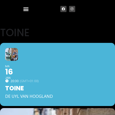
TOINE
MA
16
JAN
20:30
(GMT+01:00)
TOINE
DE UYL VAN HOOGLAND