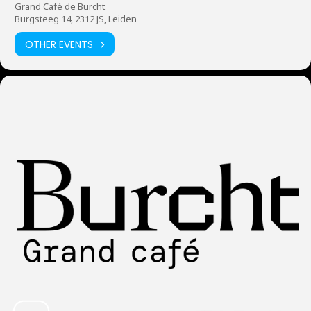
Grand Café de Burcht
Burgsteeg 14, 2312 JS, Leiden
Henk van Muijen Trombone / vocals
OTHER EVENTS
Harry Hack Trombone / vocals,
Rob ten Seldam Banjo / Gitaar / vocals,
Cor Rietbergen Slagwerk / Wasbord,
Luuk Jellema Contrabas / Sousafoon
Henk van Muijen heeft jarenlang in de frontline van TED EASTONS
JAZZBAND gespeeld, en heeft met veel grote Amerikaanse
Jazzmusici opgetreden.
De Band heeft in diverse landen met veel succes opgetreden,
zoals in Zwitserland, Belgie, Oostenrijk, daarna 4 keer op het