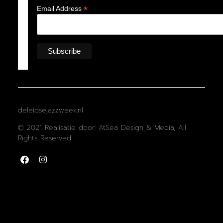
*
Email Address
deleidsejazzweek.nl
© 2021 Realisatie door: AtSea Design & Media, All
Rights Reserved