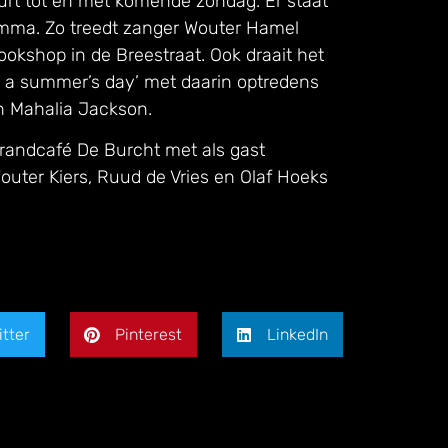
urt tot en met komende zondag. Er staat
ramma. Zo treedt zanger Wouter Hamel
kshop in de Breestraat. Ook draait het
n a summer’s day’ met daarin optredens
n Mahalia Jackson.
grandcafé De Burcht met als gast
Wouter Kiers, Ruud de Vries en Olaf Hoeks
itter
Pinterest
LinkedIn