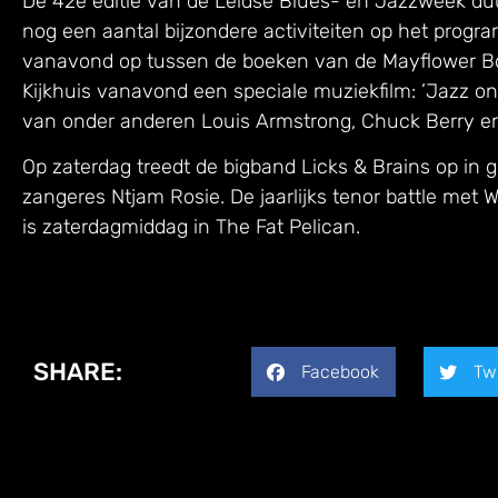
De 42e editie van de Leidse Blues- en Jazzweek du
nog een aantal bijzondere activiteiten op het prog
vanavond op tussen de boeken van de Mayflower Boo
Kijkhuis vanavond een speciale muziekfilm: ’Jazz o
van onder anderen Louis Armstrong, Chuck Berry e
Op zaterdag treedt de bigband Licks & Brains op in 
zangeres Ntjam Rosie. De jaarlijks tenor battle met 
is zaterdagmiddag in The Fat Pelican.
SHARE:
Facebook
Tw